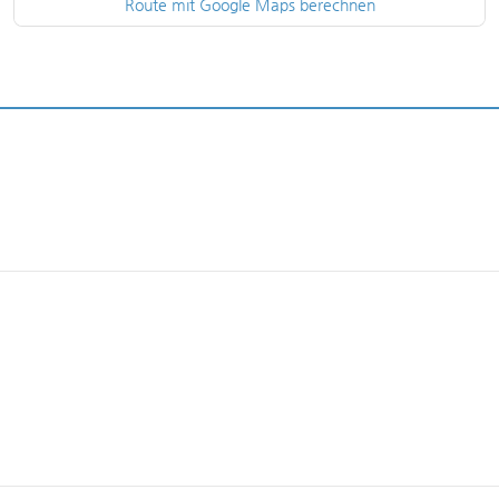
Route mit Google Maps berechnen
UNSERE STANDORTE
MEHR ERFAHREN