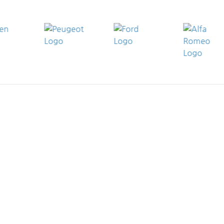
SSEN
tohaus Wahl (BMW) in Dautphetal, Talstr.
tohaus Wahl (BMW | MINI) in Dillenburg,
f der Langaar 1
tohaus Wahl (BMW) in Frankenberg / Eder,