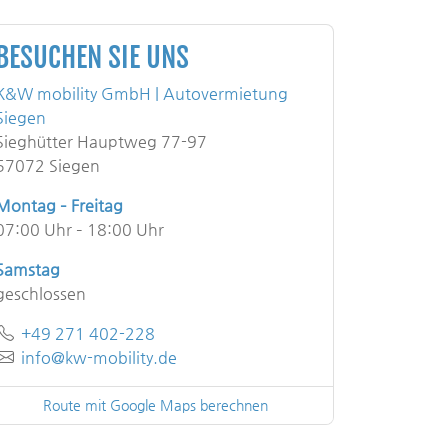
BESUCHEN SIE UNS
K&W mobility GmbH | Autovermietung
Siegen
Sieghütter Hauptweg 77-97
57072 Siegen
Montag – Freitag
07:00 Uhr – 18:00 Uhr
Samstag
geschlossen
Telefon
+49 271 402-228
E-Mail
info@kw-mobility.de
Route mit Google Maps berechnen