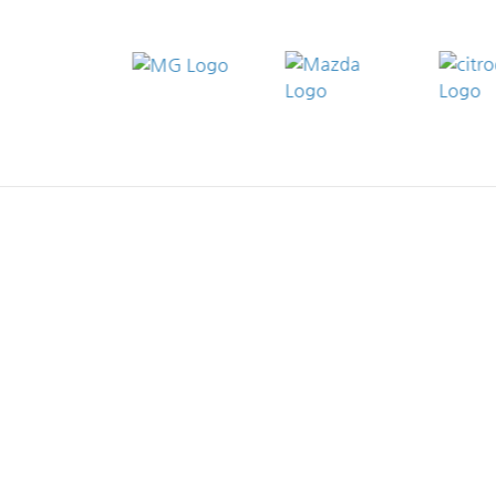
RHEINLAND-PFALZ
HE
Autohaus Wahl (BMW | MINI) in Betzdorf,
Au
Industriestr. 7
19
Autohaus Wahl in Betzdorf, Kölner Str. 53
Au
Autohaus Wahl (Kia | MG | XPENG | Maxus) in
Au
Koblenz, Andernacher Str. 232
Au