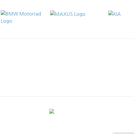
UNSERE STANDORTE
MEHR ERFAHREN
Ein Unternehmen der
K&W mobility GmbH | Weidenauer Str. 223-225 | 57076 Siegen-
Weidenau | +49 271 402-228 | info@kw-mobility.de