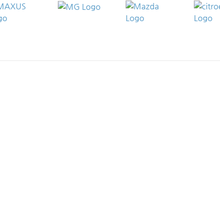
RHEINLAND-PFALZ
HE
Autohaus Wahl (BMW | MINI) in Betzdorf,
Au
Industriestr. 7
19
Autohaus Wahl in Betzdorf, Kölner Str. 53
Au
Autohaus Wahl (Kia | MG | XPENG | Maxus) in
Au
Koblenz, Andernacher Str. 232
Au
Autohaus Wahl (Citroën | Peugeot | Maxus) in
Rö
Montabaur, Alleestr. 22
Au