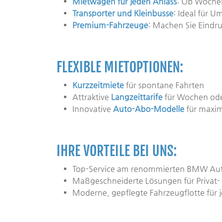
Mietwagen für jeden Anlass
: Ob Wochen
Transporter und Kleinbusse
: Ideal für 
Premium-Fahrzeuge
: Machen Sie Eindr
FLEXIBLE MIETOPTIONEN:
Kurzzeitmiete
für spontane Fahrten
Attraktive
Langzeittarife
für Wochen od
Innovative
Auto-Abo-Modelle
für maxima
IHRE VORTEILE BEI UNS:
Top-Service am renommierten BMW Aut
Maßgeschneiderte Lösungen für Priva
Moderne, gepflegte Fahrzeugflotte für 