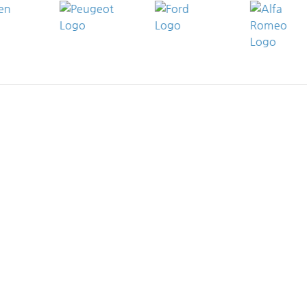
SSEN
tohaus Wahl (BMW) in Dautphetal, Talstr.
tohaus Wahl (BMW | MINI) in Dillenburg,
f der Langaar 1
tohaus Wahl (BMW) in Frankenberg / Eder,
ddenauer Str. 14
tohaus Wahl (Citroën, MG) in Fritzlar,