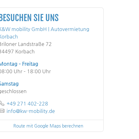
BESUCHEN SIE UNS
K&W mobility GmbH | Autovermietung
Korbach
Briloner Landstraße 72
34497 Korbach
Montag – Freitag
08:00 Uhr – 18:00 Uhr
Samstag
geschlossen
Telefon
+49 271 402-228
E-Mail
info@kw-mobility.de
Route mit Google Maps berechnen