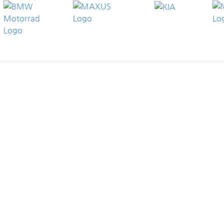
UNSERE STANDORTE
NORDRHEIN-WESTFALEN
Autohaus Wahl (BMW | MINI) in Siegen,
Weidenauer Str. 217-225
Autohaus Wahl (Ford | Maxus) in Siegen,
Sieghütter Hauptweg 77-97
Autohaus Wahl (Citroën | Peugeot | MG |
XPENG) in Siegen, Bahnhof Weidenau 20
Autohaus Wahl (MG, XPENG, Maxus) in